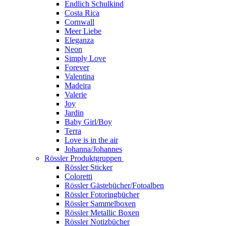
Endlich Schulkind
Costa Rica
Cornwall
Meer Liebe
Eleganza
Neon
Simply Love
Forever
Valentina
Madeira
Valerie
Joy
Jardin
Baby Girl/Boy
Terra
Love is in the air
Johanna/Johannes
Rössler Produktgruppen
Rössler Sticker
Coloretti
Rössler Gästebücher/Fotoalben
Rössler Fotoringbücher
Rössler Sammelboxen
Rössler Metallic Boxen
Rössler Notizbücher