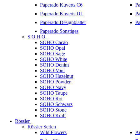
Paperado Kuverts C6
Pa
Paperado Kuverts DL
Pa
Paperado Designblätter
Pa
Paperado Sonstiges
S.O.H.O.
SOHO Cacao
SOHO Opal
SOHO Sage
SOHO White
SOHO Denim
SOHO Mint
SOHO Hazelnut
SOHO Powder
SOHO Navy
SOHO Taupe
SOHO Rot
SOHO Schwarz
SOHO Stone
SOHO Kraft
Rössler
Rössler Serien
Wild Flowers
A