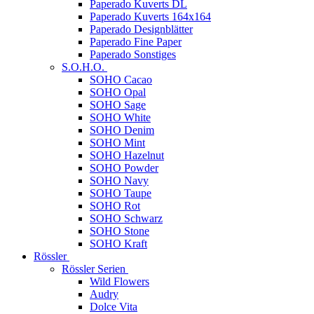
Paperado Kuverts DL
Paperado Kuverts 164x164
Paperado Designblätter
Paperado Fine Paper
Paperado Sonstiges
S.O.H.O.
SOHO Cacao
SOHO Opal
SOHO Sage
SOHO White
SOHO Denim
SOHO Mint
SOHO Hazelnut
SOHO Powder
SOHO Navy
SOHO Taupe
SOHO Rot
SOHO Schwarz
SOHO Stone
SOHO Kraft
Rössler
Rössler Serien
Wild Flowers
Audry
Dolce Vita