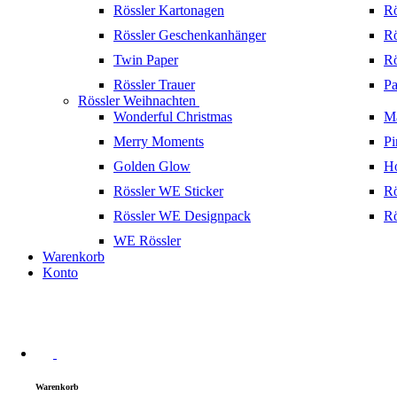
Rössler Kartonagen
Rö
Rössler Geschenkanhänger
Rö
Twin Paper
Rö
Rössler Trauer
Pa
Rössler Weihnachten
Wonderful Christmas
Ma
Merry Moments
Pi
Golden Glow
H
Rössler WE Sticker
Rö
Rössler WE Designpack
Rö
WE Rössler
Warenkorb
Konto
Warenkorb