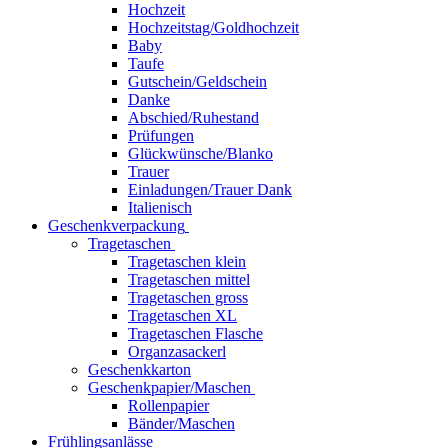
Hochzeit
Hochzeitstag/Goldhochzeit
Baby
Taufe
Gutschein/Geldschein
Danke
Abschied/Ruhestand
Prüfungen
Glückwünsche/Blanko
Trauer
Einladungen/Trauer Dank
Italienisch
Geschenkverpackung
Tragetaschen
Tragetaschen klein
Tragetaschen mittel
Tragetaschen gross
Tragetaschen XL
Tragetaschen Flasche
Organzasackerl
Geschenkkarton
Geschenkpapier/Maschen
Rollenpapier
Bänder/Maschen
Frühlingsanlässe