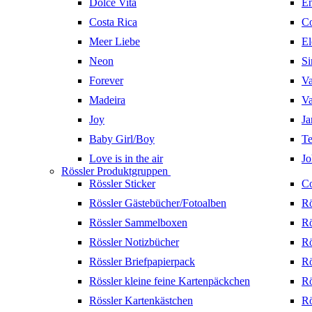
Dolce Vita
En
Costa Rica
Co
Meer Liebe
El
Neon
Si
Forever
Va
Madeira
Va
Joy
Ja
Baby Girl/Boy
Te
Love is in the air
Jo
Rössler Produktgruppen
Rössler Sticker
Co
Rössler Gästebücher/Fotoalben
Rö
Rössler Sammelboxen
Rö
Rössler Notizbücher
Rö
Rössler Briefpapierpack
Rö
Rössler kleine feine Kartenpäckchen
Rö
Rössler Kartenkästchen
Rö