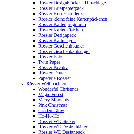
Rössler Designblöcke + Umschläge
Rössler Briefpapierpack
Rössler Korrespondenz
Rössler kleine feine Kartenpäckchen
Rössler Kartenprogramm
Rössler Kartenkästchen
Rössler Designpack
Rössler Kartonagen
Rössler Geschenkpapier
Rössler Geschenkanhänger
Rössler Foto
Twin Paper
Rössler Kreativ
Rössler Trauer
Papeterie Rössler
Rössler Weihnachten
Wonderful Christmas
Magic Forest
Merry Moments
Pink Christmas
Golden Glow
Ho-Ho-Ho
Rössler WE Sticker
Rössler WE Designblätter
Rössler WE Designpack