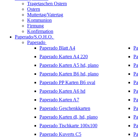
Tragetaschen Ostern
Ostern
Muttertag/Vatertag
Kommunion
Firmung
Konfirmation
Paperado/S.O.H.O.
Paperado
Paperado Blatt A4
Pa
Paperado Karten A4 220
Pa
Paperado Karten A5 hd, plano
Pa
Paperado Karten B6 hd, plano
Pa
Paperado PP Karten B6 oval
Pa
Paperado Karten A6 hd
Pa
Paperado Karten A7
Pa
Paperado Geschenkkarten
Pa
Paperado Karten dl, hd, plano
Pa
Paperado Tischkarte 100x100
Pa
Paperado Kuverts C5
Pa