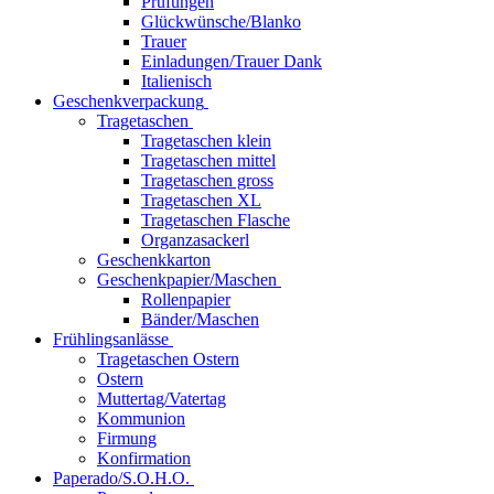
Prüfungen
Glückwünsche/Blanko
Trauer
Einladungen/Trauer Dank
Italienisch
Geschenkverpackung
Tragetaschen
Tragetaschen klein
Tragetaschen mittel
Tragetaschen gross
Tragetaschen XL
Tragetaschen Flasche
Organzasackerl
Geschenkkarton
Geschenkpapier/Maschen
Rollenpapier
Bänder/Maschen
Frühlingsanlässe
Tragetaschen Ostern
Ostern
Muttertag/Vatertag
Kommunion
Firmung
Konfirmation
Paperado/S.O.H.O.