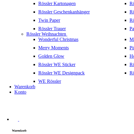
Rössler Kartonagen
Rö
Rössler Geschenkanhänger
Rö
Twin Paper
Rö
Rössler Trauer
Pa
Rössler Weihnachten
Wonderful Christmas
Ma
Merry Moments
Pi
Golden Glow
H
Rössler WE Sticker
Rö
Rössler WE Designpack
Rö
WE Rössler
Warenkorb
Konto
Warenkorb