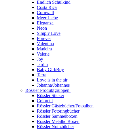
Endlich Schulkind
Costa Rica
Cornwall
Meer Liebe
Eleganza
Neon
Simply Love
Forever
Valentina
Madeira
Valerie
Joy
Jardin
Baby Girl/Boy
Terra
Love is in the air
Johanna/Johannes
Rössler Produktgruppen
Rössler Sticker
Coloretti
Rössler Gästebücher/Fotoalben
Rössler Fotoringbücher
Rössler Sammelboxen
Rössler Metallic Boxen
Rössler Notizbücher