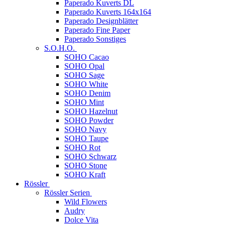
Paperado Kuverts DL
Paperado Kuverts 164x164
Paperado Designblätter
Paperado Fine Paper
Paperado Sonstiges
S.O.H.O.
SOHO Cacao
SOHO Opal
SOHO Sage
SOHO White
SOHO Denim
SOHO Mint
SOHO Hazelnut
SOHO Powder
SOHO Navy
SOHO Taupe
SOHO Rot
SOHO Schwarz
SOHO Stone
SOHO Kraft
Rössler
Rössler Serien
Wild Flowers
Audry
Dolce Vita