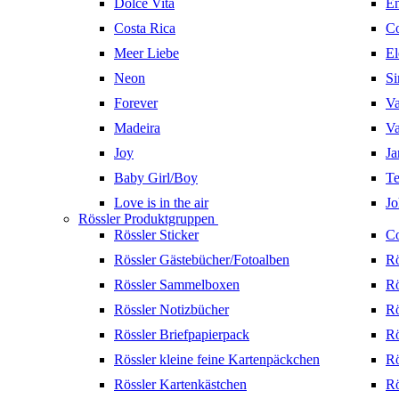
Dolce Vita
En
Costa Rica
Co
Meer Liebe
El
Neon
Si
Forever
Va
Madeira
Va
Joy
Ja
Baby Girl/Boy
Te
Love is in the air
Jo
Rössler Produktgruppen
Rössler Sticker
Co
Rössler Gästebücher/Fotoalben
Rö
Rössler Sammelboxen
Rö
Rössler Notizbücher
Rö
Rössler Briefpapierpack
Rö
Rössler kleine feine Kartenpäckchen
Rö
Rössler Kartenkästchen
Rö