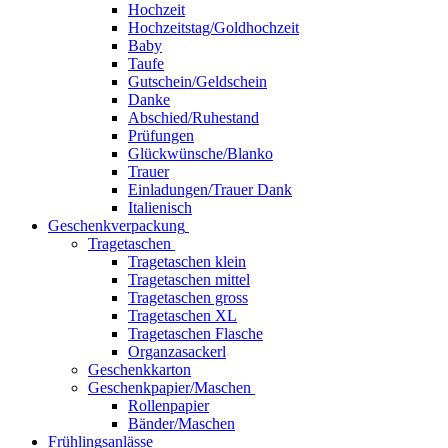
Hochzeit
Hochzeitstag/Goldhochzeit
Baby
Taufe
Gutschein/Geldschein
Danke
Abschied/Ruhestand
Prüfungen
Glückwünsche/Blanko
Trauer
Einladungen/Trauer Dank
Italienisch
Geschenkverpackung
Tragetaschen
Tragetaschen klein
Tragetaschen mittel
Tragetaschen gross
Tragetaschen XL
Tragetaschen Flasche
Organzasackerl
Geschenkkarton
Geschenkpapier/Maschen
Rollenpapier
Bänder/Maschen
Frühlingsanlässe