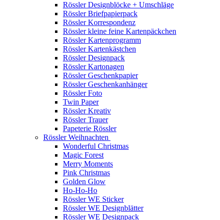
Rössler Designblöcke + Umschläge
Rössler Briefpapierpack
Rössler Korrespondenz
Rössler kleine feine Kartenpäckchen
Rössler Kartenprogramm
Rössler Kartenkästchen
Rössler Designpack
Rössler Kartonagen
Rössler Geschenkpapier
Rössler Geschenkanhänger
Rössler Foto
Twin Paper
Rössler Kreativ
Rössler Trauer
Papeterie Rössler
Rössler Weihnachten
Wonderful Christmas
Magic Forest
Merry Moments
Pink Christmas
Golden Glow
Ho-Ho-Ho
Rössler WE Sticker
Rössler WE Designblätter
Rössler WE Designpack