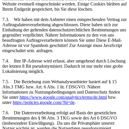
Website eventuell eingeschränkt werden. Einige Cookies bleiben auf
Ihrem Endgerät gespeichert, bis Sie diese löschen.
7.3. Wir haben mit dem Anbieter einen entsprechenden Vertrag zur
Auftragsdatenverarbeitung abgeschlossen. Diese haben sich zur
Einhaltung der geltenden datenschutzrechtlichen Bestimmungen uns
gegenüber verpflichtet. Nähere Informationen zu den von uns
beauftragten Auftragsverarbeitern können Sie unter
Diese E-Mail-
Adresse ist vor Spambots geschützt! Zur Anzeige muss JavaScript
eingeschaltet sein.
anfragen.
7.4. Ihre IP-Adresse wird erfasst, aber umgehend durch Löschung
der letzten 8 Bit pseudonymisiert. Dadurch ist nur mehr eine grobe
Lokalisierung möglich.
7.5. Die Beziehung zum Webanalyseanbieter basiert auf § 15
Abs.3 TMG bzw. Art. 6 Abs. 1 lit. f DSGVO. Nähere
Informationen zu Nutzungsbedingungen und Datenschutz finden
Sie unter
https://www.google.com/analytics/terms/de.html
bzw.
unter
https://policies.google.com/?hl=de
.
7.6. Die Datenverarbeitung erfolgt auf Basis der gesetzlichen
Bestimmungen des § 96 Abs. 3 TKG sowie des Art 6 DSGVO
(insbesondere Einwilligung). Da uns die Privatsphäre unserer
Nutzer wichtig ist, werden die Nutzerdaten pseudonymisiert.