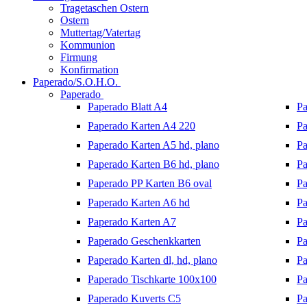
Tragetaschen Ostern
Ostern
Muttertag/Vatertag
Kommunion
Firmung
Konfirmation
Paperado/S.O.H.O.
Paperado
Paperado Blatt A4
Pa
Paperado Karten A4 220
Pa
Paperado Karten A5 hd, plano
Pa
Paperado Karten B6 hd, plano
Pa
Paperado PP Karten B6 oval
Pa
Paperado Karten A6 hd
Pa
Paperado Karten A7
Pa
Paperado Geschenkkarten
Pa
Paperado Karten dl, hd, plano
Pa
Paperado Tischkarte 100x100
Pa
Paperado Kuverts C5
Pa