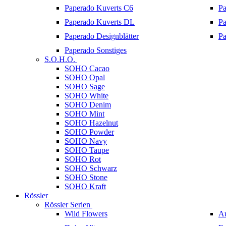
Paperado Kuverts C6
Pa
Paperado Kuverts DL
Pa
Paperado Designblätter
Pa
Paperado Sonstiges
S.O.H.O.
SOHO Cacao
SOHO Opal
SOHO Sage
SOHO White
SOHO Denim
SOHO Mint
SOHO Hazelnut
SOHO Powder
SOHO Navy
SOHO Taupe
SOHO Rot
SOHO Schwarz
SOHO Stone
SOHO Kraft
Rössler
Rössler Serien
Wild Flowers
A