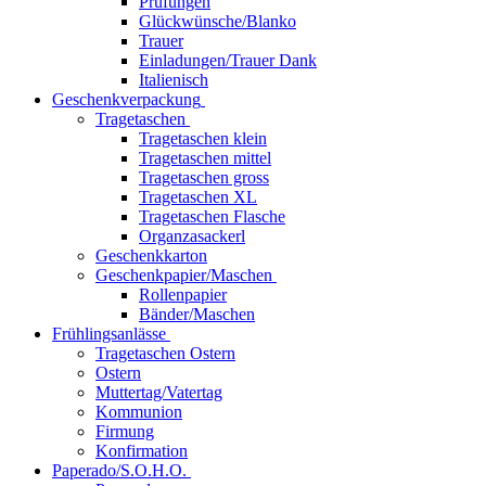
Prüfungen
Glückwünsche/Blanko
Trauer
Einladungen/Trauer Dank
Italienisch
Geschenkverpackung
Tragetaschen
Tragetaschen klein
Tragetaschen mittel
Tragetaschen gross
Tragetaschen XL
Tragetaschen Flasche
Organzasackerl
Geschenkkarton
Geschenkpapier/Maschen
Rollenpapier
Bänder/Maschen
Frühlingsanlässe
Tragetaschen Ostern
Ostern
Muttertag/Vatertag
Kommunion
Firmung
Konfirmation
Paperado/S.O.H.O.