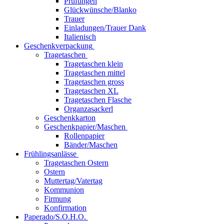
Prüfungen
Glückwünsche/Blanko
Trauer
Einladungen/Trauer Dank
Italienisch
Geschenkverpackung
Tragetaschen
Tragetaschen klein
Tragetaschen mittel
Tragetaschen gross
Tragetaschen XL
Tragetaschen Flasche
Organzasackerl
Geschenkkarton
Geschenkpapier/Maschen
Rollenpapier
Bänder/Maschen
Frühlingsanlässe
Tragetaschen Ostern
Ostern
Muttertag/Vatertag
Kommunion
Firmung
Konfirmation
Paperado/S.O.H.O.