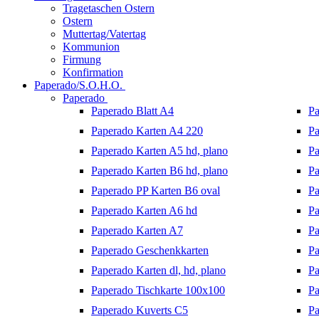
Tragetaschen Ostern
Ostern
Muttertag/Vatertag
Kommunion
Firmung
Konfirmation
Paperado/S.O.H.O.
Paperado
Paperado Blatt A4
Pa
Paperado Karten A4 220
Pa
Paperado Karten A5 hd, plano
Pa
Paperado Karten B6 hd, plano
Pa
Paperado PP Karten B6 oval
Pa
Paperado Karten A6 hd
Pa
Paperado Karten A7
Pa
Paperado Geschenkkarten
Pa
Paperado Karten dl, hd, plano
Pa
Paperado Tischkarte 100x100
Pa
Paperado Kuverts C5
Pa