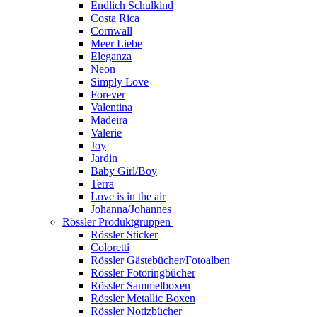
Endlich Schulkind
Costa Rica
Cornwall
Meer Liebe
Eleganza
Neon
Simply Love
Forever
Valentina
Madeira
Valerie
Joy
Jardin
Baby Girl/Boy
Terra
Love is in the air
Johanna/Johannes
Rössler Produktgruppen
Rössler Sticker
Coloretti
Rössler Gästebücher/Fotoalben
Rössler Fotoringbücher
Rössler Sammelboxen
Rössler Metallic Boxen
Rössler Notizbücher