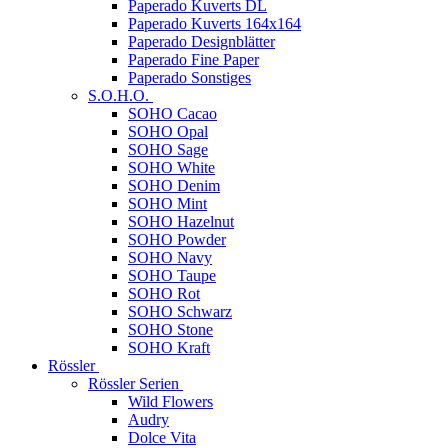
Paperado Kuverts DL
Paperado Kuverts 164x164
Paperado Designblätter
Paperado Fine Paper
Paperado Sonstiges
S.O.H.O.
SOHO Cacao
SOHO Opal
SOHO Sage
SOHO White
SOHO Denim
SOHO Mint
SOHO Hazelnut
SOHO Powder
SOHO Navy
SOHO Taupe
SOHO Rot
SOHO Schwarz
SOHO Stone
SOHO Kraft
Rössler
Rössler Serien
Wild Flowers
Audry
Dolce Vita