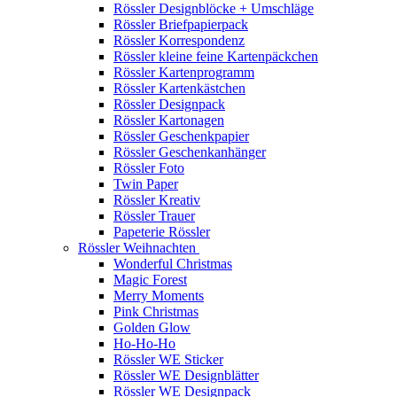
Rössler Designblöcke + Umschläge
Rössler Briefpapierpack
Rössler Korrespondenz
Rössler kleine feine Kartenpäckchen
Rössler Kartenprogramm
Rössler Kartenkästchen
Rössler Designpack
Rössler Kartonagen
Rössler Geschenkpapier
Rössler Geschenkanhänger
Rössler Foto
Twin Paper
Rössler Kreativ
Rössler Trauer
Papeterie Rössler
Rössler Weihnachten
Wonderful Christmas
Magic Forest
Merry Moments
Pink Christmas
Golden Glow
Ho-Ho-Ho
Rössler WE Sticker
Rössler WE Designblätter
Rössler WE Designpack