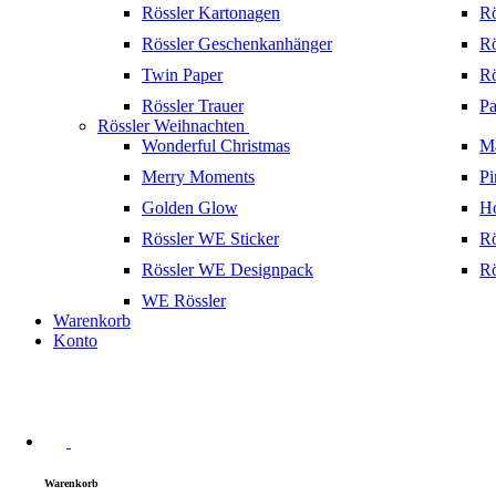
Rössler Kartonagen
Rö
Rössler Geschenkanhänger
Rö
Twin Paper
Rö
Rössler Trauer
Pa
Rössler Weihnachten
Wonderful Christmas
Ma
Merry Moments
Pi
Golden Glow
H
Rössler WE Sticker
Rö
Rössler WE Designpack
Rö
WE Rössler
Warenkorb
Konto
Warenkorb