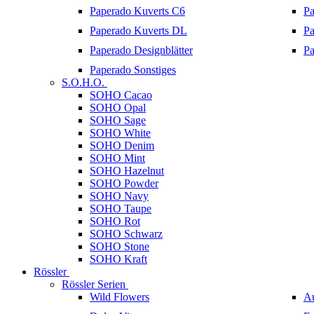
Paperado Kuverts C6
Pa
Paperado Kuverts DL
Pa
Paperado Designblätter
Pa
Paperado Sonstiges
S.O.H.O.
SOHO Cacao
SOHO Opal
SOHO Sage
SOHO White
SOHO Denim
SOHO Mint
SOHO Hazelnut
SOHO Powder
SOHO Navy
SOHO Taupe
SOHO Rot
SOHO Schwarz
SOHO Stone
SOHO Kraft
Rössler
Rössler Serien
Wild Flowers
A