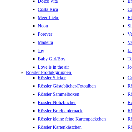
Dolce Vita
En
Costa Rica
Co
Meer Liebe
El
Neon
Si
Forever
Va
Madeira
Va
Joy
Ja
Baby Girl/Boy
Te
Love is in the air
Jo
Rössler Produktgruppen
Rössler Sticker
Co
Rössler Gästebücher/Fotoalben
Rö
Rössler Sammelboxen
Rö
Rössler Notizbücher
Rö
Rössler Briefpapierpack
Rö
Rössler kleine feine Kartenpäckchen
Rö
Rössler Kartenkästchen
Rö