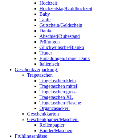
Hochzeit
Hochzeitstag/Goldhochzeit
Baby
Taufe
Gutschein/Geldschein
Danke
Abschied/Ruhestand
Prüfungen
Glückwünsche/Blanko
Trauer
Einladungen/Trauer Dank
Italienisch
Geschenkverpackung
Tragetaschen
Tragetaschen klein
Tragetaschen mittel
Tragetaschen gross
Tragetaschen XL
Tragetaschen Flasche
Organzasackerl
Geschenkkarton
Geschenkpapier/Maschen
Rollenpapier
Bänder/Maschen
Frühlingsanlässe