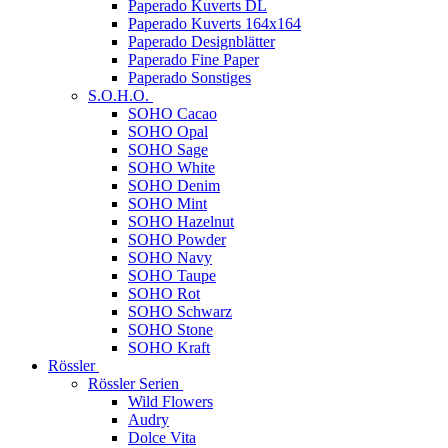
Paperado Kuverts DL
Paperado Kuverts 164x164
Paperado Designblätter
Paperado Fine Paper
Paperado Sonstiges
S.O.H.O.
SOHO Cacao
SOHO Opal
SOHO Sage
SOHO White
SOHO Denim
SOHO Mint
SOHO Hazelnut
SOHO Powder
SOHO Navy
SOHO Taupe
SOHO Rot
SOHO Schwarz
SOHO Stone
SOHO Kraft
Rössler
Rössler Serien
Wild Flowers
Audry
Dolce Vita