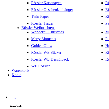
Rössler Kartonagen
Rö
Rössler Geschenkanhänger
Rö
Twin Paper
Rö
Rössler Trauer
Pa
Rössler Weihnachten
Wonderful Christmas
Ma
Merry Moments
Pi
Golden Glow
H
Rössler WE Sticker
Rö
Rössler WE Designpack
Rö
WE Rössler
Warenkorb
Konto
Warenkorb