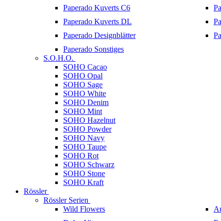
Paperado Kuverts C6
Pa
Paperado Kuverts DL
Pa
Paperado Designblätter
Pa
Paperado Sonstiges
S.O.H.O.
SOHO Cacao
SOHO Opal
SOHO Sage
SOHO White
SOHO Denim
SOHO Mint
SOHO Hazelnut
SOHO Powder
SOHO Navy
SOHO Taupe
SOHO Rot
SOHO Schwarz
SOHO Stone
SOHO Kraft
Rössler
Rössler Serien
Wild Flowers
A