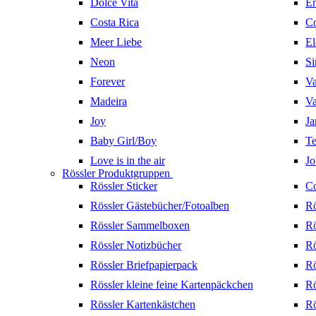
Dolce Vita
En
Costa Rica
Co
Meer Liebe
El
Neon
Si
Forever
Va
Madeira
Va
Joy
Ja
Baby Girl/Boy
Te
Love is in the air
Jo
Rössler Produktgruppen
Rössler Sticker
Co
Rössler Gästebücher/Fotoalben
Rö
Rössler Sammelboxen
Rö
Rössler Notizbücher
Rö
Rössler Briefpapierpack
Rö
Rössler kleine feine Kartenpäckchen
Rö
Rössler Kartenkästchen
Rö