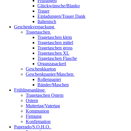
Prüfungen
Glückwünsche/Blanko
Trauer
Einladungen/Trauer Dank
Italienisch
Geschenkverpackung
Tragetaschen
Tragetaschen klein
Tragetaschen mittel
Tragetaschen gross
Tragetaschen XL
Tragetaschen Flasche
Organzasackerl
Geschenkkarton
Geschenkpapier/Maschen
Rollenpapier
Bänder/Maschen
Frühlingsanlässe
Tragetaschen Ostern
Ostern
Muttertag/Vatertag
Kommunion
Firmung
Konfirmation
Paperado/S.O.H.O.