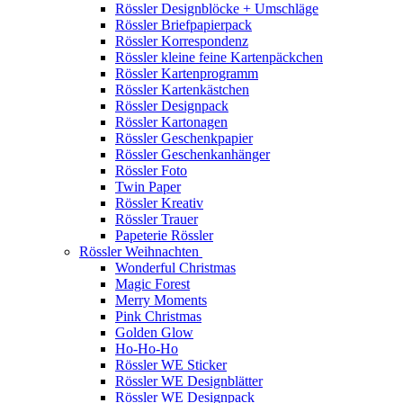
Rössler Designblöcke + Umschläge
Rössler Briefpapierpack
Rössler Korrespondenz
Rössler kleine feine Kartenpäckchen
Rössler Kartenprogramm
Rössler Kartenkästchen
Rössler Designpack
Rössler Kartonagen
Rössler Geschenkpapier
Rössler Geschenkanhänger
Rössler Foto
Twin Paper
Rössler Kreativ
Rössler Trauer
Papeterie Rössler
Rössler Weihnachten
Wonderful Christmas
Magic Forest
Merry Moments
Pink Christmas
Golden Glow
Ho-Ho-Ho
Rössler WE Sticker
Rössler WE Designblätter
Rössler WE Designpack