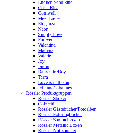
Endlich Schulkind
Costa Rica
Cornwall
Meer Liebe
Eleganza
Neon
Simply Love
Forever
Valentina
Madeira
Valerie
Joy
Jardin
Baby Girl/Boy
Terra
Love is in the air
Johanna/Johannes
Rössler Produktgruppen
Rössler Sticker
Coloretti
Rössler Gästebücher/Fotoalben
Rössler Fotoringbücher
Rössler Sammelboxen
Rössler Metallic Boxen
Rössler Notizbücher