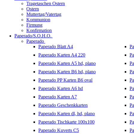
Tragetaschen Ostern
Ostern
Muttertag/Vatertag
Kommunion
Firmung
Konfirmation
Paperado/S.O.H.O.
Paperado
Paperado Blatt A4
Pa
Paperado Karten A4 220
Pa
Paperado Karten A5 hd, plano
Pa
Paperado Karten B6 hd, plano
Pa
Paperado PP Karten B6 oval
Pa
Paperado Karten A6 hd
Pa
Paperado Karten A7
Pa
Paperado Geschenkkarten
Pa
Paperado Karten dl, hd, plano
Pa
Paperado Tischkarte 100x100
Pa
Paperado Kuverts C5
Pa