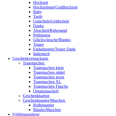
Hochzeit
Hochzeitstag/Goldhochzeit
Baby
Taufe
Gutschein/Geldschein
Danke
Abschied/Ruhestand
Prüfungen
Glückwünsche/Blanko
Trauer
Einladungen/Trauer Dank
Italienisch
Geschenkverpackung
Tragetaschen
Tragetaschen klein
Tragetaschen mittel
Tragetaschen gross
Tragetaschen XL
Tragetaschen Flasche
Organzasackerl
Geschenkkarton
Geschenkpapier/Maschen
Rollenpapier
Bänder/Maschen
Frühlingsanlässe