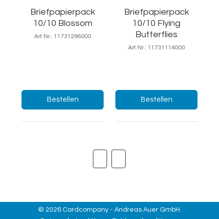
Briefpapierpack
Briefpapierpack
10/10 Blossom
10/10 Flying
Butterflies
Art.Nr.: 11731296000
Art.Nr.: 11731114000
18,5x25/Ft.7
19x25/Ft.7
Menge:
Menge:
Bestellen
Bestellen
©
2026
Cardcompany - Andreas Auer GmbH.