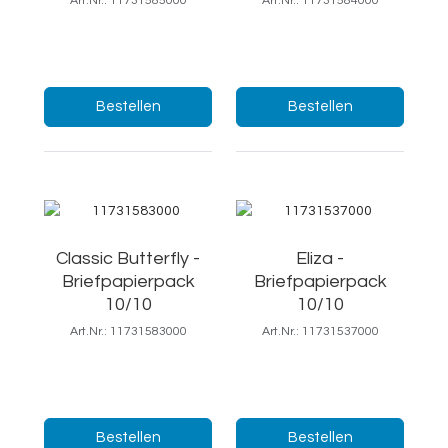
Art.Nr.: 11731585000
Art.Nr.: 11731584000
18,5,25 cm/Ft.7
18,5,25 cm/Ft.7
Menge:
Menge:
Bestellen
Bestellen
Classic Butterfly -
Eliza -
Briefpapierpack
Briefpapierpack
10/10
10/10
Art.Nr.: 11731583000
Art.Nr.: 11731537000
18,5,25 cm/Ft.7
19x25/Ft.7
Menge:
Menge:
Bestellen
Bestellen