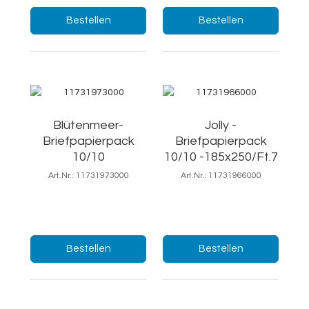
Menge:
Menge:
Bestellen
Bestellen
Blütenmeer-
Jolly -
Briefpapierpack
Briefpapierpack
10/10
10/10 -185x250/Ft.7
Art.Nr.: 11731973000
Art.Nr.: 11731966000
18,5x25/Ft.7
19x25/Ft.7
Menge:
Menge:
Bestellen
Bestellen