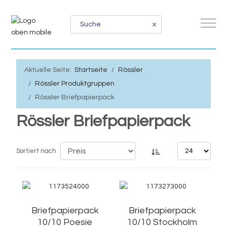
Mobil
Aktuelle Seite:
Startseite
Rössler
Rössler Produktgruppen
Rössler Briefpapierpack
Rössler Briefpapierpack
Sortiert nach
Briefpapierpack
Briefpapierpack
10/10 Poesie
10/10 Stockholm