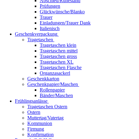
Abschied/Ruhestand
Prüfungen
Glückwünsche/Blanko
Trauer
Einladungen/Trauer Dank
Italienisch
Geschenkverpackung
Tragetaschen
Tragetaschen klein
Tragetaschen mittel
Tragetaschen gross
Tragetaschen XL
Tragetaschen Flasche
Organzasackerl
Geschenkkarton
Geschenkpapier/Maschen
Rollenpapier
Bänder/Maschen
Frühlingsanlässe
Tragetaschen Ostern
Ostern
Muttertag/Vatertag
Kommunion
Firmung
Konfirmation