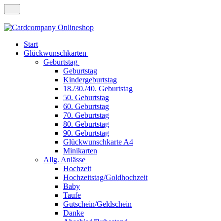
Start
Glückwunschkarten
Geburtstag
Geburtstag
Kindergeburtstag
18./30./40. Geburtstag
50. Geburtstag
60. Geburtstag
70. Geburtstag
80. Geburtstag
90. Geburtstag
Glückwunschkarte A4
Minikarten
Allg. Anlässe
Hochzeit
Hochzeitstag/Goldhochzeit
Baby
Taufe
Gutschein/Geldschein
Danke