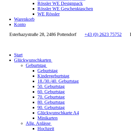
Rössler WE Designpack
Rössler WE Geschenktaschen
WE Rössler
Warenkorb
Konto
Esterhazystraße 28, 2486 Pottendorf
+43 (0) 2623 75752
Start
Glückwunschkarten
Geburtstag
Geburtstag
Kindergeburtstag
18./30./40. Geburtstag
50. Geburtstag
60. Geburtstag
70. Geburtstag
80. Geburtstag
90. Geburtstag
Glückwunschkarte A4
Minikarten
Allg. Anlässe
Hochzeit