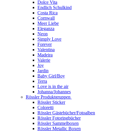
Dolce Vita
Endlich Schulkind
Costa Rica
Cornwall
Meer Liebe
Eleganza
Neon
Simply Love
Forever
Valentina
Madeira
Valerie
Joy
Jardin
Baby Girl/Boy
Terra
Love is in the air
Johanna/Johannes
Rössler Produktgruppen
Rössler Sticker
Coloretti
Rössler Gästebücher/Fotoalben
Rössler Fotoringbücher
Rössler Sammelboxen
Rössler Metallic Boxen