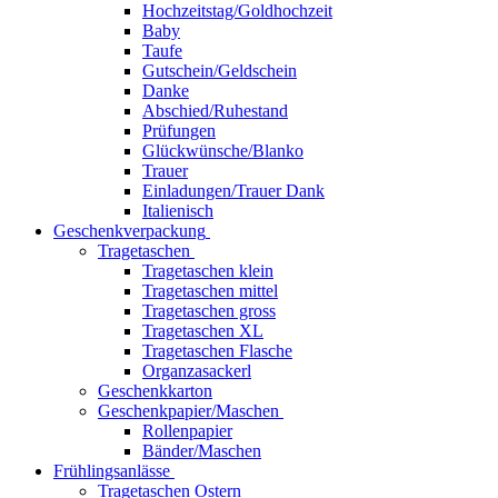
Hochzeitstag/Goldhochzeit
Baby
Taufe
Gutschein/Geldschein
Danke
Abschied/Ruhestand
Prüfungen
Glückwünsche/Blanko
Trauer
Einladungen/Trauer Dank
Italienisch
Geschenkverpackung
Tragetaschen
Tragetaschen klein
Tragetaschen mittel
Tragetaschen gross
Tragetaschen XL
Tragetaschen Flasche
Organzasackerl
Geschenkkarton
Geschenkpapier/Maschen
Rollenpapier
Bänder/Maschen
Frühlingsanlässe
Tragetaschen Ostern