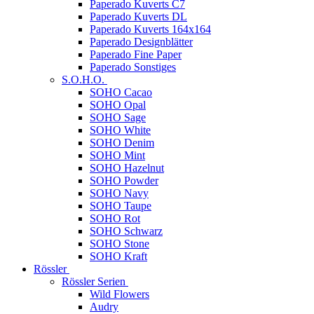
Paperado Kuverts C7
Paperado Kuverts DL
Paperado Kuverts 164x164
Paperado Designblätter
Paperado Fine Paper
Paperado Sonstiges
S.O.H.O.
SOHO Cacao
SOHO Opal
SOHO Sage
SOHO White
SOHO Denim
SOHO Mint
SOHO Hazelnut
SOHO Powder
SOHO Navy
SOHO Taupe
SOHO Rot
SOHO Schwarz
SOHO Stone
SOHO Kraft
Rössler
Rössler Serien
Wild Flowers
Audry