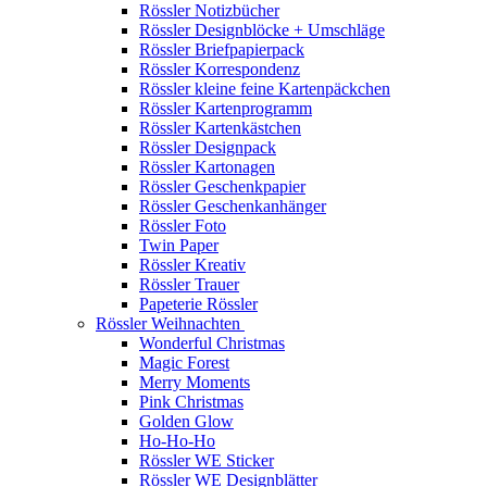
Rössler Notizbücher
Rössler Designblöcke + Umschläge
Rössler Briefpapierpack
Rössler Korrespondenz
Rössler kleine feine Kartenpäckchen
Rössler Kartenprogramm
Rössler Kartenkästchen
Rössler Designpack
Rössler Kartonagen
Rössler Geschenkpapier
Rössler Geschenkanhänger
Rössler Foto
Twin Paper
Rössler Kreativ
Rössler Trauer
Papeterie Rössler
Rössler Weihnachten
Wonderful Christmas
Magic Forest
Merry Moments
Pink Christmas
Golden Glow
Ho-Ho-Ho
Rössler WE Sticker
Rössler WE Designblätter