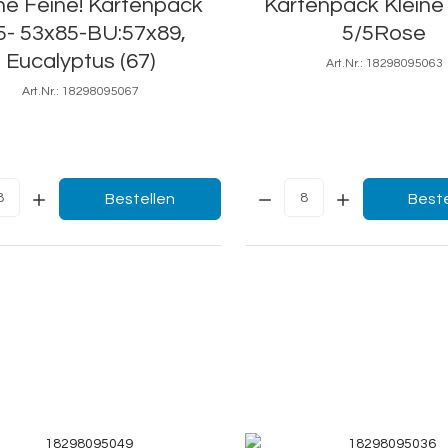
ne Feine! Kartenpack
Kartenpack Kleine
5- 53x85-BU:57x89,
5/5Rose
Eucalyptus (67)
Art.Nr.: 18298095063
5,3x8,5
Art.Nr.: 18298095067
5,3x8,5 cm
Menge:
Bestellen
Beste