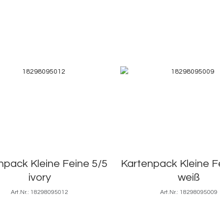
npack Kleine Feine 5/5
Kartenpack Kleine F
ivory
weiß
Art.Nr.: 18298095012
Art.Nr.: 18298095009
5,3x8,5
5x9