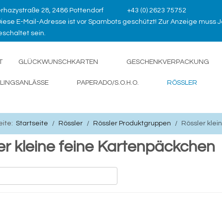
rhazystraße 28, 2486 Pottendorf
+43 (0) 2623 75752
iese E-Mail-Adresse ist vor Spambots geschützt! Zur Anzeige muss J
schaltet sein.
T
GLÜCKWUNSCHKARTEN
GESCHENKVERPACKUNG
LINGSANLÄSSE
PAPERADO/S.O.H.O.
RÖSSLER
eite:
Startseite
Rössler
Rössler Produktgruppen
Rössler klei
er kleine feine Kartenpäckchen