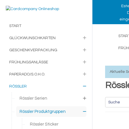
Este
D
einge
START
STAR
GLÜCKWUNSCHKARTEN
FRÜH
GESCHENKVERPACKUNG
FRÜHLINGSANLÄSSE
Aktuelle S
PAPERADO/S.O.H.O.
Rössl
RÖSSLER
Rössler Serien
Rössler Produktgruppen
Rössler Sticker