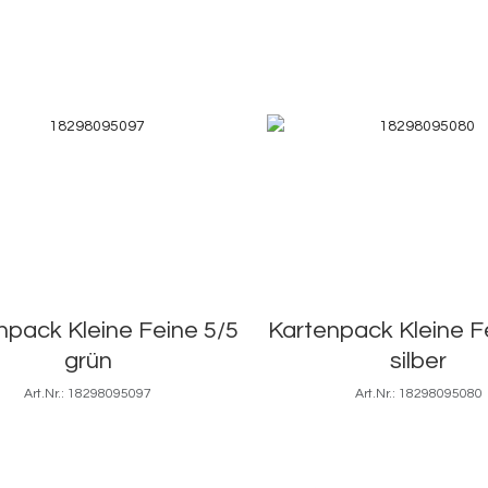
npack Kleine Feine 5/5
Kartenpack Kleine F
grün
silber
Art.Nr.: 18298095097
Art.Nr.: 18298095080
5,3x8,5
5,3x8,5