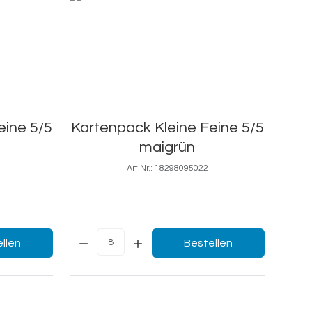
eine 5/5
Kartenpack Kleine Feine 5/5
maigrün
Art.Nr.: 18298095022
5x9
Menge:
llen
Bestellen