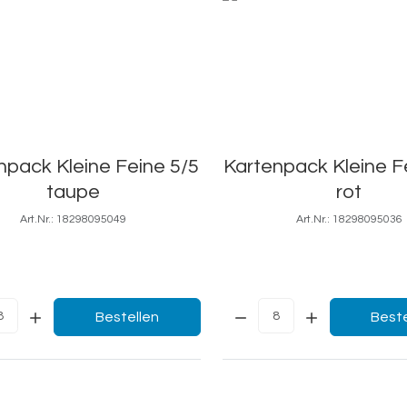
npack Kleine Feine 5/5
Kartenpack Kleine F
taupe
rot
Art.Nr.: 18298095049
Art.Nr.: 18298095036
5,3x8,5
5,3x8,5
Menge:
Bestellen
Beste