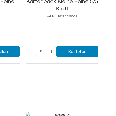
 Feine
Kartenpack Kleine Feine 5/5
Kraft
Art.Nr.: 18298095062
5,3x8,5
Menge:
llen
Bestellen