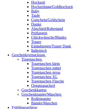
Hochzeit
Hochzeitstag/Goldhochzeit
Baby
Taufe
Gutschein/Geldschein
Danke
Abschied/Ruhestand
Prüfungen
Glückwünsche/Blanko
Trauer
Einladungen/Trauer Dank
Italienisch
Geschenkverpackung
Tragetaschen
Tragetaschen klein
Tragetaschen mittel
Tragetaschen gross
Tragetaschen XL
Tragetaschen Flasche
Organzasackerl
Geschenkkarton
Geschenkpapier/Maschen
Rollenpapier
Bänder/Maschen
Frühlingsanlässe