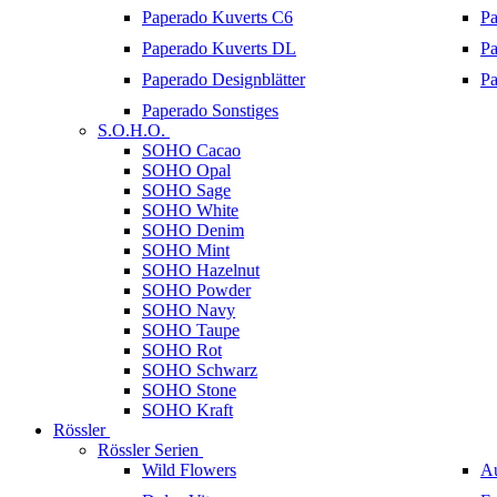
Paperado Kuverts C6
Pa
Paperado Kuverts DL
Pa
Paperado Designblätter
Pa
Paperado Sonstiges
S.O.H.O.
SOHO Cacao
SOHO Opal
SOHO Sage
SOHO White
SOHO Denim
SOHO Mint
SOHO Hazelnut
SOHO Powder
SOHO Navy
SOHO Taupe
SOHO Rot
SOHO Schwarz
SOHO Stone
SOHO Kraft
Rössler
Rössler Serien
Wild Flowers
A