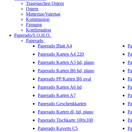
Tragetaschen Ostern
Ostern
Muttertag/Vatertag
Kommunion
Firmung
Konfirmation
Paperado/S.O.H.O.
Paperado
Paperado Blatt A4
Pa
Paperado Karten A4 220
Pa
Paperado Karten A5 hd, plano
Pa
Paperado Karten B6 hd, plano
Pa
Paperado PP Karten B6 oval
Pa
Paperado Karten A6 hd
Pa
Paperado Karten A7
Pa
Paperado Geschenkkarten
Pa
Paperado Karten dl, hd, plano
Pa
Paperado Tischkarte 100x100
Pa
Paperado Kuverts C5
Pa