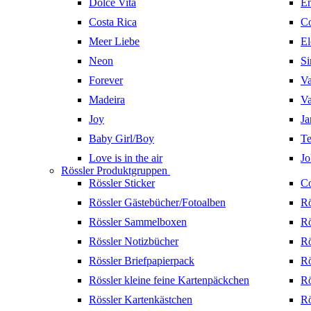
Dolce Vita
En
Costa Rica
Co
Meer Liebe
El
Neon
Si
Forever
Va
Madeira
Va
Joy
Ja
Baby Girl/Boy
Te
Love is in the air
Jo
Rössler Produktgruppen
Rössler Sticker
Co
Rössler Gästebücher/Fotoalben
Rö
Rössler Sammelboxen
Rö
Rössler Notizbücher
Rö
Rössler Briefpapierpack
Rö
Rössler kleine feine Kartenpäckchen
Rö
Rössler Kartenkästchen
Rö