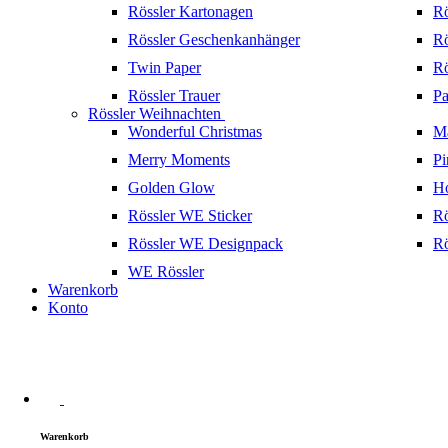
Rössler Kartonagen
Rö
Rössler Geschenkanhänger
Rö
Twin Paper
Rö
Rössler Trauer
Pa
Rössler Weihnachten
Wonderful Christmas
Ma
Merry Moments
Pi
Golden Glow
H
Rössler WE Sticker
Rö
Rössler WE Designpack
Rö
WE Rössler
Warenkorb
Konto
Warenkorb