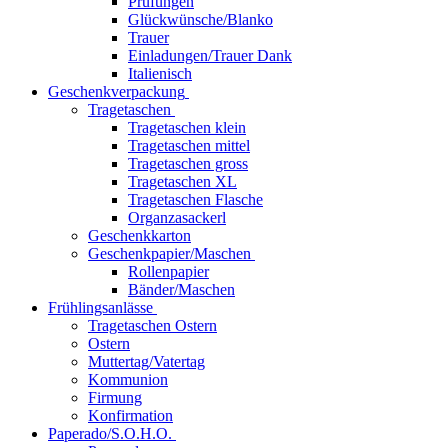
Prüfungen
Glückwünsche/Blanko
Trauer
Einladungen/Trauer Dank
Italienisch
Geschenkverpackung
Tragetaschen
Tragetaschen klein
Tragetaschen mittel
Tragetaschen gross
Tragetaschen XL
Tragetaschen Flasche
Organzasackerl
Geschenkkarton
Geschenkpapier/Maschen
Rollenpapier
Bänder/Maschen
Frühlingsanlässe
Tragetaschen Ostern
Ostern
Muttertag/Vatertag
Kommunion
Firmung
Konfirmation
Paperado/S.O.H.O.