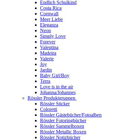
Endlich Schulkind
Costa Rica
Cornwall
Meer Liebe
Eleganza
Neon
Simply Love
Forever
Valentina
Madeira
Valerie
Joy
Jardin
Baby Girl/Boy
Terra
Love is in the air
Johanna/Johannes
Rössler Produktgruppen
Rössler Sticker
Coloretti
Rössler Gästebücher/Fotoalben
Rössler Fotoringbücher
Rössler Sammelboxen
Rössler Metallic Boxen
Rössler Notizbücher