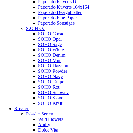
Paperado Kuverts DL
Paperado Kuverts 164x164
Paperado Designblätter
Paperado Fine Paper
Paperado Sonstiges
S.O.H.O.
SOHO Cacao
SOHO Opal
SOHO Sage
SOHO White
SOHO Denim
SOHO Mint
SOHO Hazelnut
SOHO Powder
SOHO Navy
SOHO Taupe
SOHO Rot
SOHO Schwarz
SOHO Stone
SOHO Kraft
Rössler
Rössler Serien
Wild Flowers
Audry
Dolce Vita