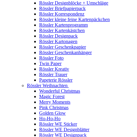
Rössler Designblöcke + Umschläge
Rössler Briefpapierpack
Rössler Korrespondenz
Rössler kleine feine Kartenpäckchen
Rössler Kartenprogramm
Rössler Kartenkästchen
Rössler Designpack
Rössler Kartonagen
Rössler Geschenkpapier
Rössler Geschenkanhänger
Rössler Foto
Twin Paper
Rössler Kreativ
Rössler Trauer
Papeterie Rössler
Rössler Weihnachten
Wonderful Christmas
Magic Forest
Merry Moments
Pink Christmas
Golden Glow
Ho-Ho-Ho
Rössler WE Sticker
Rössler WE Designblätter
Rössler WE Designpack